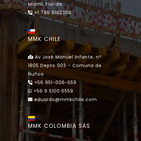
Miami, Florida
+1 786 6162308
MMK CHILE
Av José Manuel Infante, nº
1805 Depto 903 – Comuna de
Ñuñoa
+56 951-006-559
+56 9 5100 6559
eduardo@mmkchile.com
MMK COLOMBIA SAS