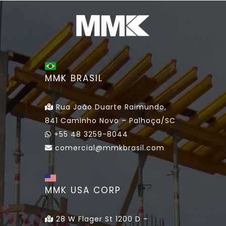
MMK BRASIL
Rua João Duarte Raimundo,
841 Caminho Novo – Palhoça/SC
+55 48 3259-8044
comercial@mmkbrasil.com
MMK USA CORP
28 W Flager St 1200 D –