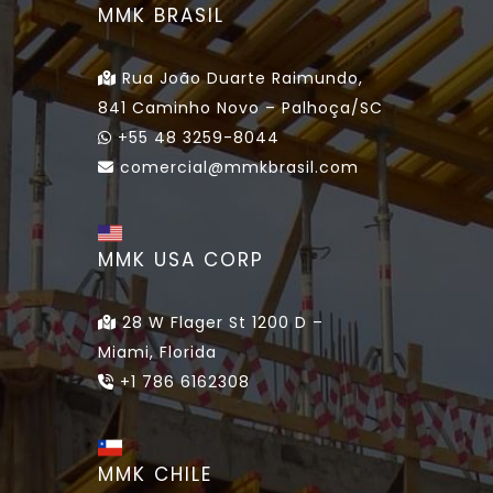
MMK BRASIL
Rua João Duarte Raimundo,
841 Caminho Novo – Palhoça/SC
+55 48 3259-8044
comercial@mmkbrasil.com
MMK USA CORP
28 W Flager St 1200 D –
Miami, Florida
+1 786 6162308
MMK CHILE