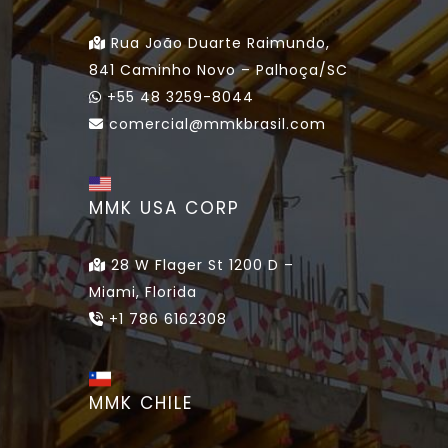
Rua João Duarte Raimundo,
841 Caminho Novo – Palhoça/SC
+55 48 3259-8044
comercial@mmkbrasil.com
MMK USA CORP
28 W Flager St 1200 D –
Miami, Florida
+1 786 6162308
MMK CHILE