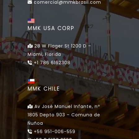
comercial@mmkbrasil.com
MMK USA CORP
28 W Flager St 1200 D –
Miami, Florida
+1 786 6162308
MMK CHILE
Av José Manuel Infante, nº
1805 Depto 903 – Comuna de
Ñuñoa
+56 951-006-559