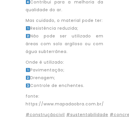
Contribui para a melhoria da
qualidade do ar.
Mas cuidado, o material pode ter:
Resistência reduzida;
Não pode ser utilizado em
áreas com solo argiloso ou com
água subterrânea.
Onde é utilizado:
Pavimentação;
Drenagem;
Controle de enchentes.
fonte:
https://www.mapadaobra.com.br/
#construçãocivil
#sustentabilidade
#concre