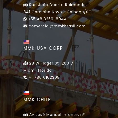
Rua João Duarte Raimundo,
841 Caminho Novo – Palhoça/SC
+55 48 3259-8044
comercial@mmkbrasil.com
MMK USA CORP
28 W Flager St 1200 D –
Miami, Florida
+1 786 6162308
MMK CHILE
Av José Manuel Infante, nº