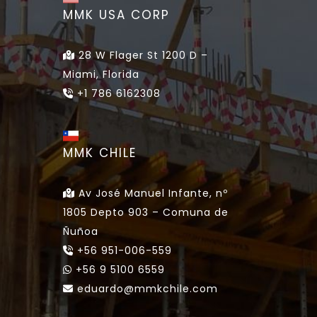
MMK USA CORP
28 W Flager St 1200 D –
Miami, Florida
+1 786 6162308
MMK CHILE
Av José Manuel Infante, nº
1805 Depto 903 – Comuna de
Ñuñoa
+56 951-006-559
+56 9 5100 6559
eduardo@mmkchile.com