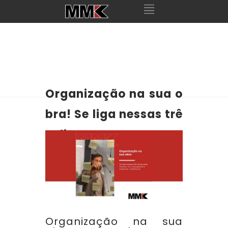
Organização na sua o
bra! Se liga nessas trê
s dicas para montar u
m cronograma e melh
orar a eficiência!
Organização na sua