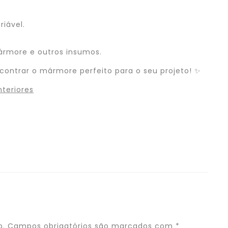
riável.
ármore e outros insumos.
ontrar o mármore perfeito para o seu projeto! ✨
teriores
o.
Campos obrigatórios são marcados com
*