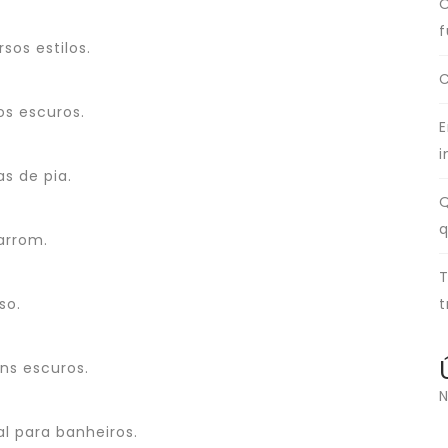
O
f
sos estilos.
C
os escuros.
E
i
s de pia.
Q
q
arrom.
T
so.
t
ns escuros.
N
l para banheiros.