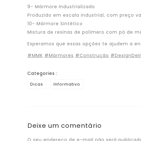
9- Mármore Industrializado
Produzido em escala industrial, com preço va
10- Mármore Sintético
Mistura de resinas de polímero com pó de m
Esperamos que essas opções te ajudem a enc
#MMK
#Mármores
#Construção
#DesignDeIn
Categories :
Dicas
Informativo
Deixe um comentário
O seu endereço de e-mail não será publicad