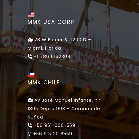
MMK USA CORP
28 W Flager St 1200 D –
Miami, Florida
+1 786 6162308
MMK CHILE
Av José Manuel Infante, nº
1805 Depto 903 – Comuna de
Ñuñoa
+56 951-006-559
+56 9 5100 6559