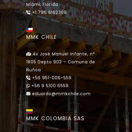
Miami, Florida
+1 786 6162308
MMK CHILE
Av José Manuel Infante, nº
1805 Depto 903 – Comuna de
Ñuñoa
+56 951-006-559
+56 9 5100 6559
eduardo@mmkchile.com
MMK COLOMBIA SAS