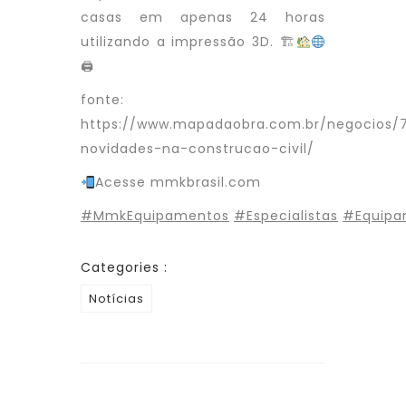
casas em apenas 24 horas
utilizando a impressão 3D. 🏗
🖨
fonte:
https://www.mapadaobra.com.br/negocios/
novidades-na-construcao-civil/
Acesse mmkbrasil.com
#MmkEquipamentos
#Especialistas
#Equipa
Categories :
Notícias