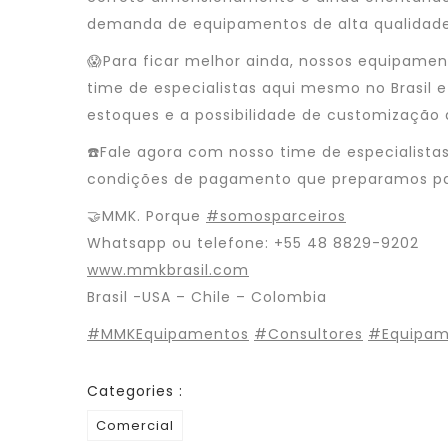
demanda de equipamentos de alta qualidade
😱Para ficar melhor ainda, nossos equipame
time de especialistas aqui mesmo no Brasil e
estoques e a possibilidade de customização
☎️Fale agora com nosso time de especialista
condições de pagamento que preparamos pa
🤝MMK. Porque
#somosparceiros
Whatsapp ou telefone: +55 48 8829-9202
www.mmkbrasil.com
Brasil -USA – Chile – Colombia
#MMKEquipamentos
#Consultores
#Equipam
Categories :
Comercial