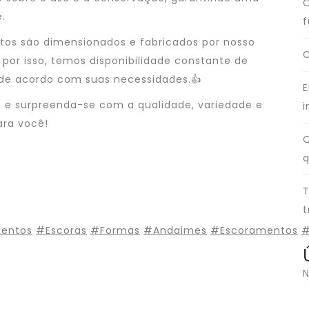
O
.
f
ntos são dimensionados e fabricados por nosso
C
 por isso, temos disponibilidade constante de
 de acordo com suas necessidades.👍
E
s e surpreenda-se com a qualidade, variedade e
i
ra você!
Q
q
T
t
entos
#Escoras
#Formas
#Andaimes
#Escoramentos
#
N