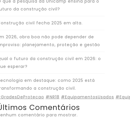
 que a pesquisa da Unicamp ensina para o
uturo da construção civil?
onstrução civil fecha 2025 em alta.
m 2026, obra boa não pode depender de
mproviso: planejamento, proteção e gestão
ual o futuro da construção civil em 2026: o
ue esperar?
ecnologia em destaque: como 2025 está
ransformando a construção civil.
GradesDeProtecao
#NR18
#EquipamentosUsados
#Equi
Últimos Comentários
enhum comentário para mostrar.