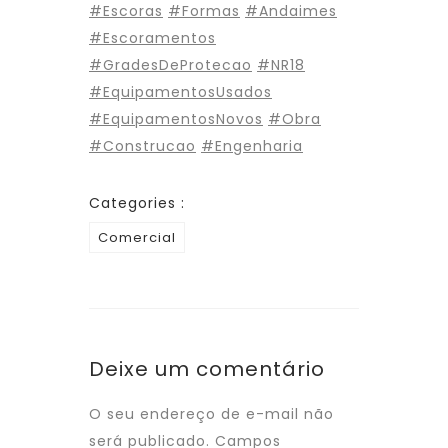
#Escoras
#Formas
#Andaimes
#Escoramentos
#GradesDeProtecao
#NR18
#EquipamentosUsados
#EquipamentosNovos
#Obra
#Construcao
#Engenharia
Categories :
Comercial
Deixe um comentário
O seu endereço de e-mail não
será publicado.
Campos