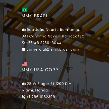
MMK BRASIL
Rua João Duarte Raimundo,
841 Caminho Novo – Palhoça/SC
+55 48 3259-8044
comercial@mmkbrasil.com
MMK USA CORP
28 W Flager St 1200 D –
Miami, Florida
+1 786 6162308