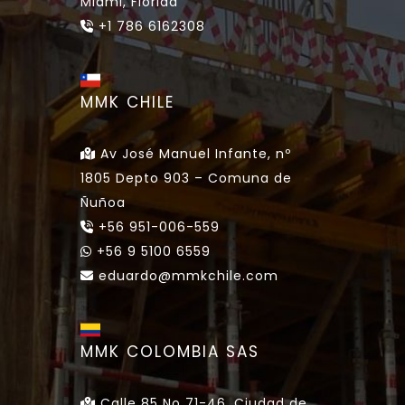
Miami, Florida
+1 786 6162308
MMK CHILE
Av José Manuel Infante, nº
1805 Depto 903 – Comuna de
Ñuñoa
+56 951-006-559
+56 9 5100 6559
eduardo@mmkchile.com
MMK COLOMBIA SAS
Calle 85 No 71-46, Ciudad de