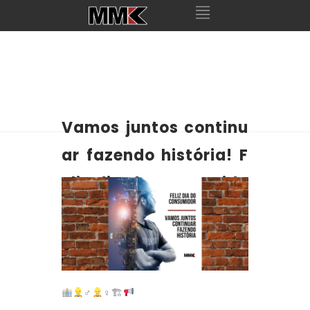
Vamos juntos continu
ar fazendo história! F
eliz dia do consumido
r!
♂
♀🏗