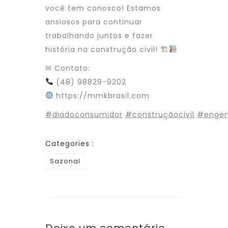
você tem conosco! Estamos
ansiosos para continuar
trabalhando juntos e fazer
história na construção civil! 🏗
✉ Contato:
(48) 98829-9202
https://mmkbrasil.com
#diadoconsumidor
#construçãocivil
#engen
Categories :
Sazonal